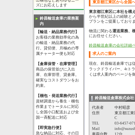
出梱包などあらゆるニー
東京都江東区から全国
ズにお応えします
東京都江東区に本社を構
から半世紀以上の経験と
鈴昌輸送倉庫の業務案
プランをご提案しており
内
物流に関わる
運送業務、
【輸送・納品業務代行】
にお任せください。
お客様の業務効率化の為
の輸送・納品業務の代
鈴昌輸送倉庫の会社詳細
行。貸切便、月極めの専
属チャーター便も対応
求人のご案内
現在、鈴昌輸送倉庫では従
【倉庫保管・在庫管理】
ラックドライバー、4tト
商品の保管並びに入出
くは求人案内のページを
庫、在庫管理、貸倉庫。
確実なコストダウンをお
約束。
【梱包・発送業務代行】
鈴昌輸送倉庫株式会社
資材調達から養生・梱包
作業までトータルに対応
代表者
中村昭彦
し全国小口配送および全
住所
東京都江東区新
国一斉配送に対応
C
TEL
03-6457-07
【即実急行便】
Mail
info@suzus
急な納品に対応、その日
車両台数
12台