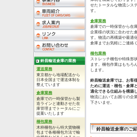
せたトータルな物流シス
す。
倉庫業務
倉庫での一時保管から在
企業様の状況に合わせた
す。物流の再構築や最適
倉庫までお気軽にご連絡
梱包業務
ストレッチ梱包や特殊形
鈴昌輸送倉庫の業務
ます。梱包作業はもちろ
運送業務
します。
東京都から地場配送から
日本全国まで運送体制を
鈴昌輸送倉庫では、お客
整えています
ために運送・梱包・倉庫
適化できる仕組みを構築
倉庫業務
物流においてお困りの企
倉庫での一時保管から製
下さいませ。
造ラインと連動させた在
庫管理までトータルにご
提案いたします
梱包業務
木枠梱包から特大貨物梱
鈴昌輸送倉庫のご
包まで各種梱包方法で輸