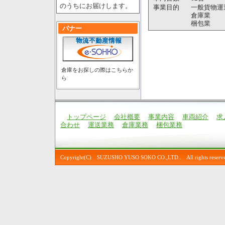
のうちにお届けします。
事業目的
一般貨物運
倉庫業
梱包業
バナー
倉庫をお探しの際はこちらか
ら
トップページ
会社概要
事業内容
車両紹介
求
合わせ
運送業務
倉庫業務
梱包業務
Copyright(C) SUZUSHO YUSO SOKO CO.,LTD.. All rights reserve