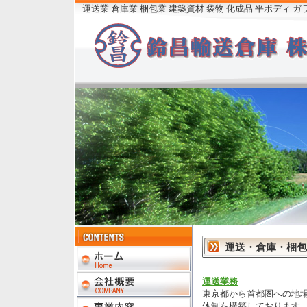
運送業 倉庫業 梱包業 建築資材 袋物 化成品 平ボディ 
運送・倉庫・梱包
運送業務
東京都から首都圏への地
体制を構築しております